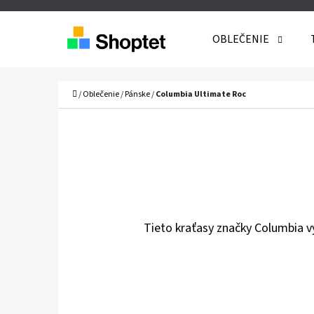
K
Prejsť
O
Späť
Späť
na
OBLEČENIE
Š
do
do
obsah
Í
obchodu
obchodu
Č
Domov
K
/
Oblečenie
/
Pánske
/
Columbia Ultimate Roc
Tieto kraťasy značky Columbia vy