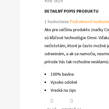
Kód:
0029
DETAILNÝ POPIS PRODUKTU
Priemerné
1 hodnotenie
Podrobnosti hodnote
hodnotenie
Ako pre väčšinu produkto značky Col
produktu
sú kľúčové technológie Omni. Vďaka
je
nečistotám, ktoré je často možné 
1,0
odreninám, a ak sa namočia, nesmie
z
prírode Vás tak rozhodne nesklamú
5
100% bavlna
hviezdičiek.
Vysoko odolné
Vrecká na zips