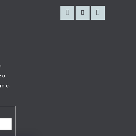
Facebook
Instagram
Twitter
m
e o
om e-