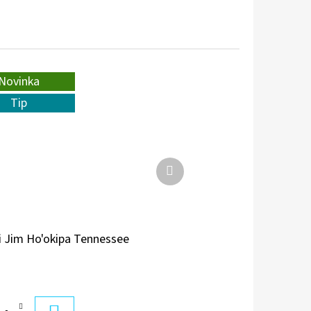
Novinka
Tip
Ďalší
produkt
 Jim Ho'okipa Tennessee