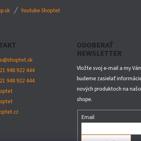
p.sk
Youtube Shoptet
TAKT
ODOBERAŤ
NEWSLETTER
fo
@
shoptet.sk
Vložte svoj e-mail a my Vá
21 948 922 444
budeme zasielať informáci
21 948 922 444
nových produktoch na naš
optet
shope.
optet
optet.cz
Email