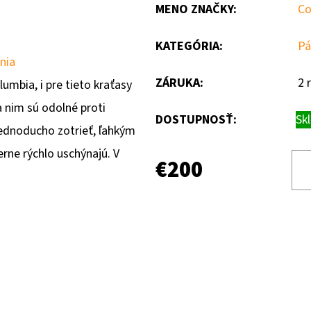
MENO ZNAČKY
:
Co
KATEGÓRIA
:
Pá
nia
ZÁRUKA
:
2 
umbia, i pre tieto kraťasy
 nim sú odolné proti
DOSTUPNOSŤ:
Sk
jednoducho zotrieť, ľahkým
rne rýchlo uschýnajú. V
€200
.