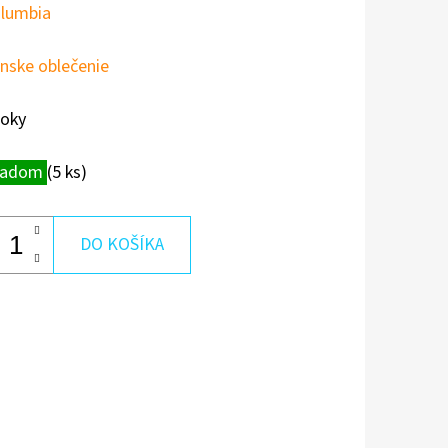
lumbia
nske oblečenie
roky
ladom
(5 ks)
DO KOŠÍKA