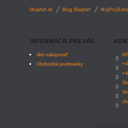
Z
Shoptet.sk
Blog Shoptet
MojPrvýEsho
Á
P
Ä
INFORMÁCIE PRE VÁS
KON
T
I
in
Ako nakupovať
E
+4
Obchodné podmienky
+4
Sh
Sh
sh