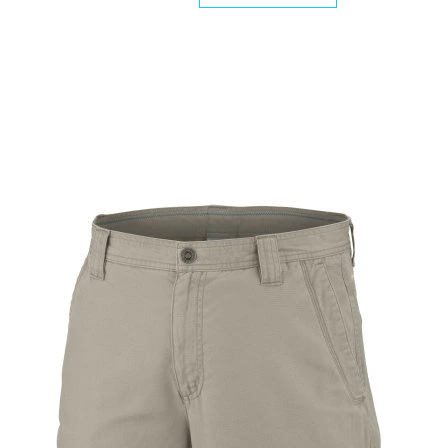
ROCKPORT HIDALGO
HI TEC V-LITE INFIN
€36
€30