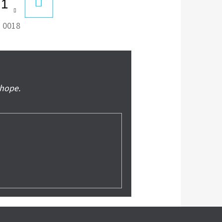
DO
KOŠÍKA
:
0018
shope.