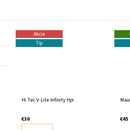
Akcia
Tip
Hi Tec V-Lite Infinity Hpi
Maui
€30
€45