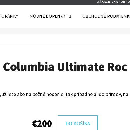
ZÁKAZNÍCKA PODPO
TOPÁNKY
MÓDNE DOPLNKY
OBCHODNÉ PODMIENK
O POTREBUJETE NÁJSŤ?
HĽADAŤ
Columbia Ultimate Roc
ODPORÚČAME
užijete ako na bežné nosenie, tak prípadne aj do prírody, na 
€200
DO KOŠÍKA