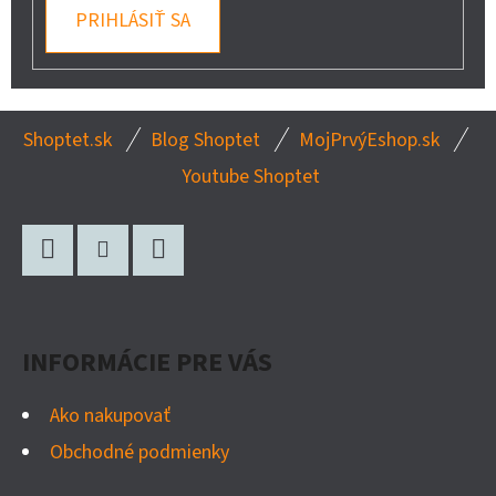
PRIHLÁSIŤ SA
Z
Shoptet.sk
Blog Shoptet
MojPrvýEshop.sk
Á
Youtube Shoptet
P
Ä
T
Facebook
Instagram
Twitter
I
E
INFORMÁCIE PRE VÁS
Ako nakupovať
Obchodné podmienky