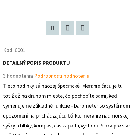
O
D
P
O
Pinterest
Twitter
Facebook
R
Kód:
0001
Ú
Č
DETAILNÝ POPIS PRODUKTU
A
M
Priemerné
3 hodnotenia
Podrobnosti hodnotenia
E
hodnotenie
Tieto hodinky sú naozaj špecifické. Meranie času je tu
produktu
totiž až na druhom mieste, čo pochopíte sami, keď
je
vymenujeme základné funkcie - barometer so systémom
RAY-
BAN
3,0
upozornení na prichádzajúcu búrku, meranie nadmorskej
CARBON
FIBRE
z
výšky a hĺbky, kompas, čas západu/východu Slnka pre viac
€32