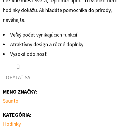
5
než 400 miest Sveta, teplomer apod. To všetko tieto
hviezdičiek.
hodinky dokážu. Ak hľadáte pomocníka do prírody,
neváhajte.
Veľký počet vynikajúcich funkcií
Atraktívny design a rôzné doplnky
Vysoká odolnosť
OPÝTAŤ SA
MENO ZNAČKY
:
Suunto
KATEGÓRIA
:
Hodinky