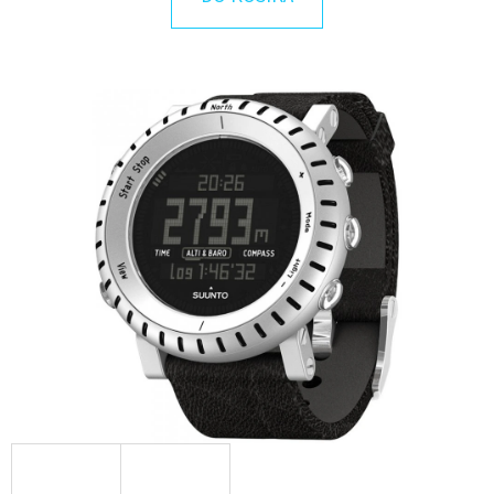
E
T
E
N
Á
J
S
Ť
?
HĽADAŤ