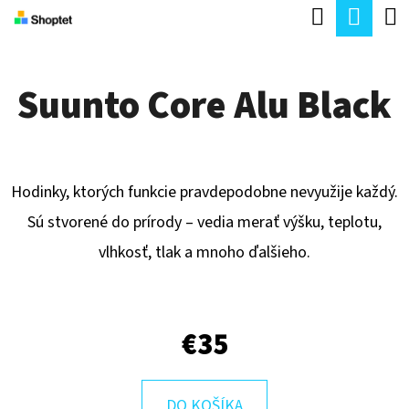
K
Hľadať
Nák
Prejsť
O
Späť
Späť
na
koší
Š
obsah
Suunto Core Alu Black
Í
Č
K
O
P
Hodinky, ktorých funkcie pravdepodobne nevyužije každý.
O
Sú stvorené do prírody – vedia merať výšku, teplotu,
T
vlhkosť, tlak a mnoho ďalšieho.
R
E
B
€35
U
J
DO KOŠÍKA