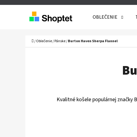
K
Prejsť
O
Späť
Späť
na
OBLEČENIE
Š
do
do
obsah
Í
obchodu
obchodu
Č
Domov
K
/
Oblečenie
/
Pánske
/
Burton Haven Sherpa Flannel
Bu
Kvalitné košele populárnej značky 