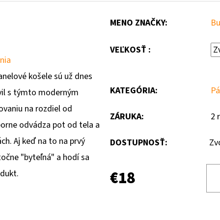
MENO ZNAČKY
:
Bu
VEĽKOSŤ :
nia
flanelové košele sú už dnes
KATEGÓRIA
:
Pá
vil s týmto moderným
vaniu na rozdiel od
ZÁRUKA
:
2 
ýborne odvádza pot od tela a
ch. Aj keď na to na prvý
DOSTUPNOSŤ:
Zv
točne "byteľná" a hodí sa
€18
odukt.