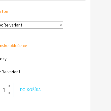
rton
nske oblečenie
roky
oľte variant
DO KOŠÍKA