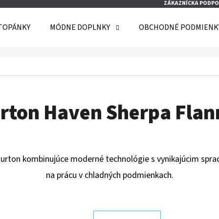
ZÁKAZNÍCKA PODPO
TOPÁNKY
MÓDNE DOPLNKY
OBCHODNÉ PODMIENK
O POTREBUJETE NÁJSŤ?
HĽADAŤ
rton Haven Sherpa Flan
ODPORÚČAME
Burton kombinujúce moderné technológie s vynikajúcim spra
na prácu v chladných podmienkach.