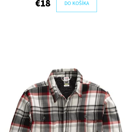
€18
DO KOŠÍKA
ROCKPORT HIDALGO
HI TEC V-LITE INFIN
€36
€30