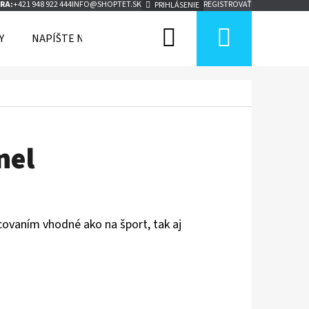
RA:
+421 948 922 444
INFO@SHOPTET.SK
REGISTROVAŤ
PRIHLÁSENIE
Hľadať
Nákup
Y
NAPÍŠTE NÁM
KONTAKTY
BLOG
ZNAČKY
košík
nel
covaním vhodné ako na šport, tak aj
Nasledujúce