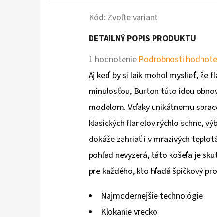
Kód:
Zvoľte variant
DETAILNÝ POPIS PRODUKTU
Priemerné
1 hodnotenie
Podrobnosti hodnote
hodnotenie
Aj keď by si laik mohol myslieť, že 
produktu
minulosťou, Burton túto ideu obno
je
modelom. Vďaky unikátnemu spraco
1,0
klasických flanelov rýchlo schne, v
z
dokáže zahriať i v mrazivých teplotá
5
pohľad nevyzerá, táto košeľa je sku
hviezdičiek.
pre každého, kto hľadá špičkový pr
Najmodernejšie technológie
Klokanie vrecko