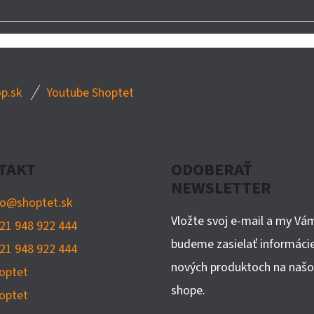
p.sk
Youtube Shoptet
TAKT
ODOBERAŤ
NEWSLETTER
fo
@
shoptet.sk
Vložte svoj e-mail a my Vá
21 948 922 444
budeme zasielať informáci
21 948 922 444
nových produktoch na naš
optet
shope.
optet