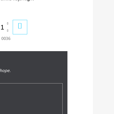
DO
KOŠÍKA
:
0036
shope.