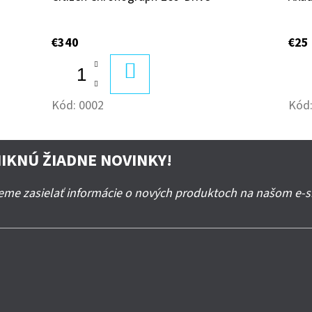
€340
€25
DO
KOŠÍKA
Kód:
0002
Kód
IKNÚ ŽIADNE NOVINKY!
deme zasielať informácie o nových produktoch na našom e-