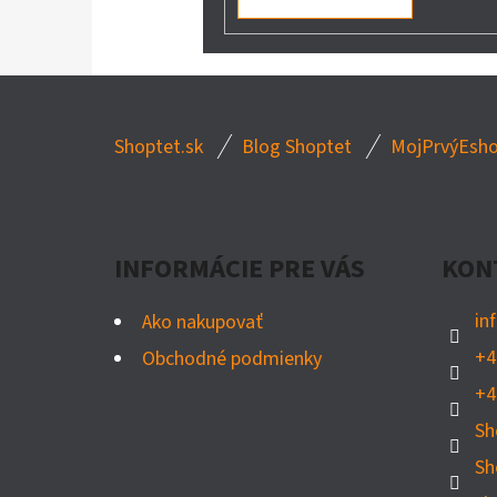
Z
Shoptet.sk
Blog Shoptet
MojPrvýEsho
Á
P
Ä
INFORMÁCIE PRE VÁS
KON
T
I
in
Ako nakupovať
E
+4
Obchodné podmienky
+4
Sh
Sh