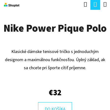
K
Hľadať
Nák
Prejsť
O
Späť
Späť
na
koší
Š
obsah
Nike Power Pique Polo
Í
Č
K
O
P
Klasické dámske tenisové tričko s jednoduchým
O
designom a maximálnou funkčnosťou. Úplný základ, ak
T
sa chcete pri športe cítiť príjemne.
R
E
B
€32
U
J
DO KOŠÍKA