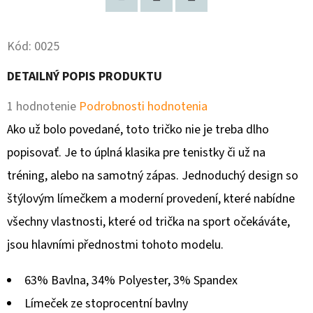
Pinterest
Twitter
Facebook
O
Kód:
0025
D
P
DETAILNÝ POPIS PRODUKTU
O
R
Priemerné
1 hodnotenie
Podrobnosti hodnotenia
Ú
hodnotenie
Ako už bolo povedané, toto tričko nie je treba dlho
Č
produktu
popisovať. Je to úplná klasika pre tenistky či už na
A
M
je
tréning, alebo na samotný zápas. Jednoduchý design so
E
1,0
štýlovým límečkem a moderní provedení, které nabídne
z
všechny vlastnosti, které od trička na sport očekáváte,
5
jsou hlavními přednostmi tohoto modelu.
COLUMBIA
ULTIMATE
hviezdičiek.
ROC
63% Bavlna, 34% Polyester, 3% Spandex
€200
Límeček ze stoprocentní bavlny