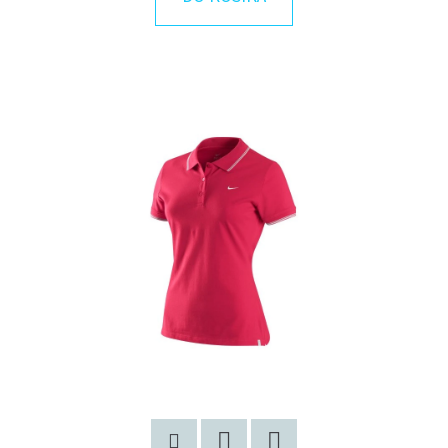
E
T
E
N
Á
J
S
Ť
?
HĽADAŤ