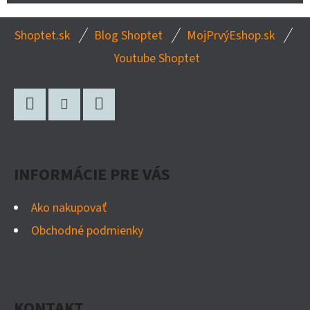
Z
Shoptet.sk
Blog Shoptet
MojPrvýEshop.sk
Á
Youtube Shoptet
P
Ä
T
Facebook
Instagram
Twitter
I
E
INFORMÁCIE PRE VÁS
Ako nakupovať
Obchodné podmienky
KONTAKT